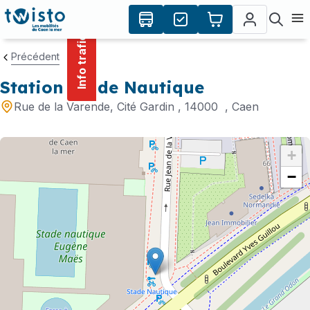
contenu
Panneau de gestion des cookies
principal
Ouvr
Info trafic
Précédent
Station Stade Nautique
Rue de la Varende, Cité Gardin
, 14000
, Caen
+
−