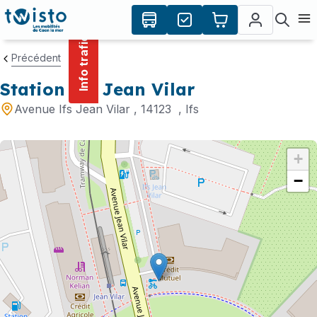
contenu
Panneau de gestion des cookies
principal
Ouvr
Info trafic
Précédent
Station Ifs Jean Vilar
Avenue Ifs Jean Vilar
, 14123
, Ifs
+
−