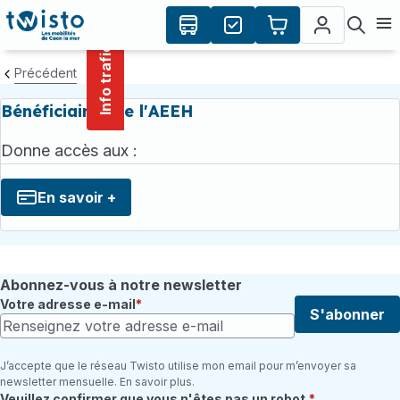
contenu
Panneau de gestion des cookies
principal
Ouvr
Info trafic
Précédent
Bénéficiaires de l'AEEH
Donne accès aux :
En savoir +
Abonnez-vous à notre newsletter
Votre adresse e-mail
S'abonner
J’accepte que le réseau Twisto utilise mon email pour m’envoyer sa
newsletter mensuelle. En savoir plus.
Champ requis
Veuillez confirmer que vous n'êtes pas un robot.