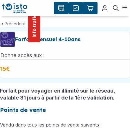
contenu
Panneau de gestion des cookies
principal
Ouvr
Info trafic
Précédent
Forfait mensuel 4-10ans
Donne accès aux :
15€
Forfait pour voyager en illimité sur le réseau,
valable 31 jours à partir de la 1ère validation.
Points de vente
Vendu dans tous les points de vente suivants :