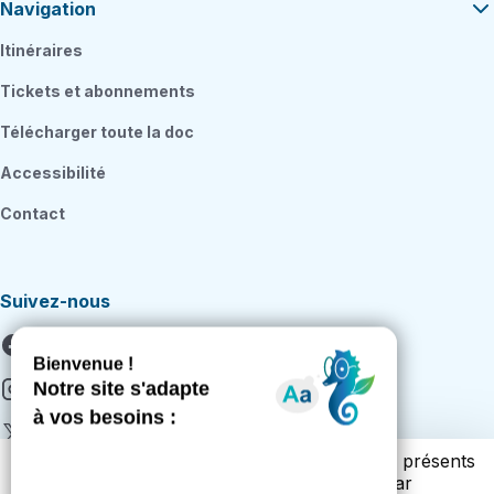
Navigation
Itinéraires
Tickets et abonnements
Télécharger toute la doc
Accessibilité
Contact
Suivez-nous
Facebook
Instagram
X
Vous trouverez ci-dessous la liste des cookies présents
Youtube
sur notre site. Cette liste vous est présentée par