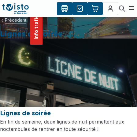
contenu
Panneau de gestion des cookies
principal
Ouvr
Info trafic
Précédent
Lignes de soirée
Lignes de soirée
En fin de semaine, deux lignes de nuit permettent aux
noctambules de rentrer en toute sécurité !