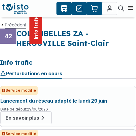
contenu
Panneau de gestion des cookies
principal
Ouvr
Info trafic
Précédent
COLOMBELLES ZA -
42
HEROUVILLE Saint-Clair
Info trafic
Perturbations en cours
Service modifié
Lancement du réseau adapté le lundi 29 juin
Date de début
:
29/06/2026
En savoir plus
Service modifié