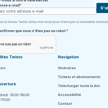
vous à notre newsletter
esse e-mail
S'a
ue le réseau Twisto utilise mon email pour m’envoyer sa newsletter mensuel
quis
confirmer que vous n'êtes pas un robot.
ités Twisto
Navigation
oire
Itinéraires
Tickets et abonnements
uverture
Télécharger toute la doc
Accessibilité
dredi : 8h30-18h30
h-17h00
Contact