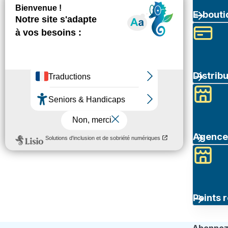
E-bouti
Distrib
Agence 
Points r