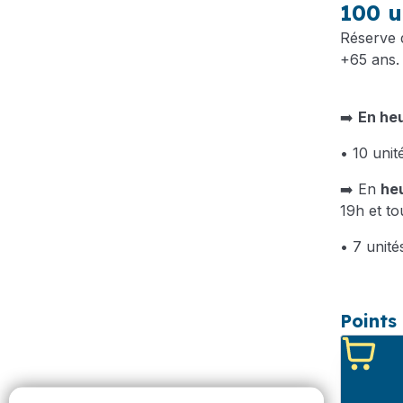
100 u
Réserve
+65 ans.
➡️
En he
• 10 uni
➡️ En
he
19h et to
• 7 unit
Points 