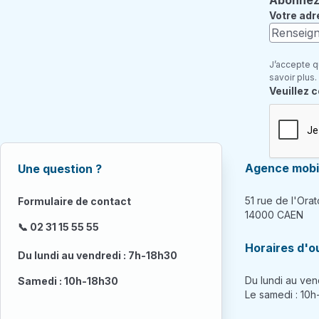
Abonnez-
Votre adr
J’accepte q
savoir plus.
Champ re
Veuillez 
Agence mobil
Une question ?
51 rue de l'Orat
Formulaire de contact
14000 CAEN
📞 02 31 15 55 55
Horaires d'o
Du lundi au vendredi : 7h-18h30
Du lundi au ven
Samedi : 10h-18h30
Le samedi : 10