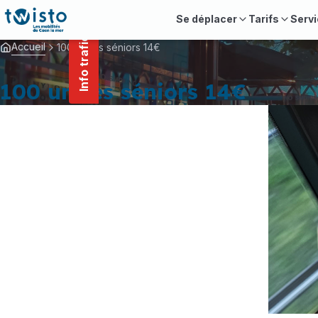
contenu
Panneau de gestion des cookies
principal
Se déplacer
Tarifs
Servi
Info trafic
Accueil
100 unités séniors 14€
100 unités séniors 14€