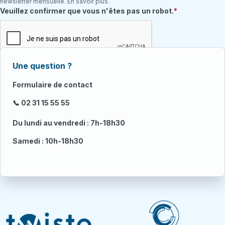
newsletter mensuelle. En savoir plus.
Champ requis
Veuillez confirmer que vous n'êtes pas un robot.
Une question ?
Formulaire de contact
📞 02 31 15 55 55
Du lundi au vendredi : 7h-18h30
Samedi : 10h-18h30