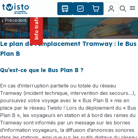
contenu
Panneau de gestion des cookies
principal
Ouvr
Info trafic
Précédent
Tramway Plan B
Le plan de remplacement Tramway : le Bus
Plan B
Qu’est-ce que le Bus Plan B ?
En cas d’interruption partielle ou totale du réseau
Tramway (incident technique, intervention des secours…),
poursuivez votre voyage avec le « Bus Plan B » mis en
place par le réseau Twisto ! Lors du déploiement du « Bus
Plan B », les voyageurs en station et à bord des rames du
Tramway sont informés par un message sur les bornes
d’information voyageurs, la diffusion d’annonces sonores
dans les stations, ainsi que sur les outils digitaux du réseau