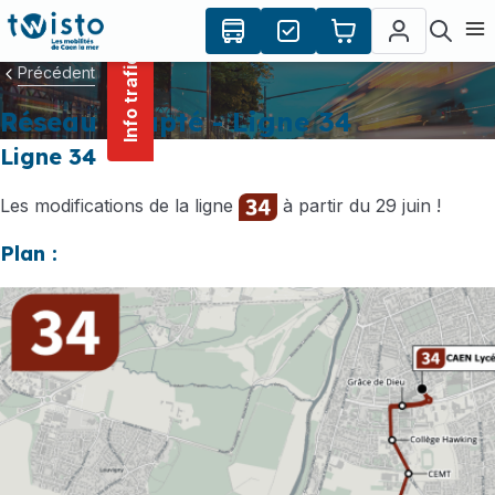
contenu
Panneau de gestion des cookies
principal
Ouvr
Info trafic
Précédent
Réseau adapté - Ligne 34
Ligne 34
Les modifications de la ligne
à partir du 29 juin !
Plan :